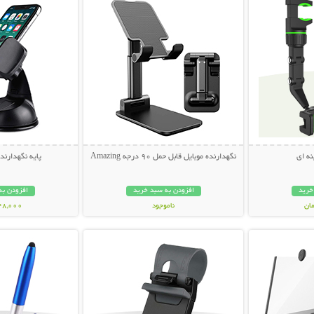
نه ای
نگهدارنده موبایل قابل حمل 90 درجه Amazing
پایه نگهدارند
خرید
افزودن به سبد خرید
افزودن به
ناموجود
248,000 تو
بیشتر
نمایش توضیحات بیشتر
نمایش توضی
69,000 تومان