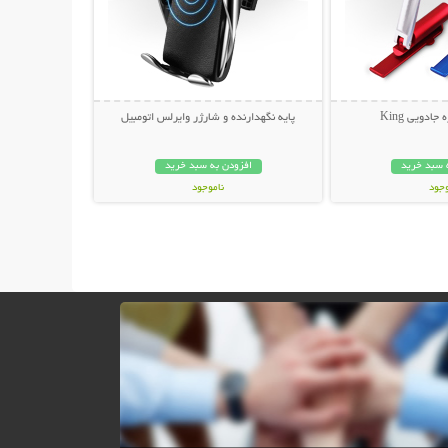
ادویی King
پایه نگهدارنده و شارژر وایرلس اتومبیل
 سبد خرید
افزودن به سبد خرید
وجود
ناموجود
ان
299,000 تومان