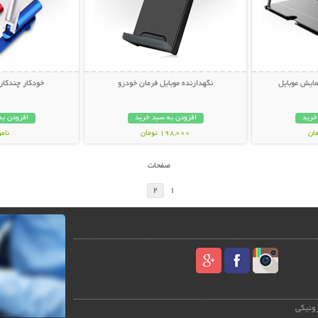
مایش موبایل
نگهدارنده موبایل فرمان خودرو
خودکار چندکاره ج
خرید
افزودن به سبد خرید
افزودن به
198,000 تومان
نام
69,000 توم
صفحات
2
1
رونیکی