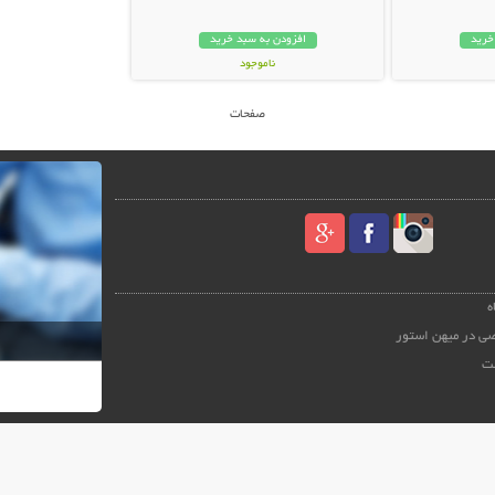
خرید
افزودن به سبد خرید
ناموجود
39,000 تومان
صفحات
ه
ی در میهن استور
ت