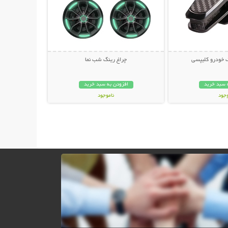
ک خودرو کلیپسی
چراغ رینگ شب نما
 سبد خرید
افزودن به سبد خرید
وجود
ناموجود
مان
298,000 تومان