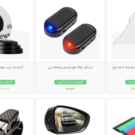
 4 عددی)
دزدگیر فیک خورشیدی چشمک زن
آرام بند درب خودرو (ب
خرید
افزودن به سبد خرید
افزودن به
ناموجود
148,000 تو
بیشتر
نمایش توضیحات بیشتر
نمایش توضی
228,000 تومان