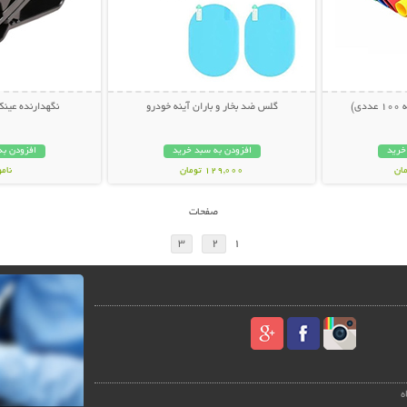
ی)
گلس ضد بخار و باران آینه خودرو
نگهدارنده عین
خرید
افزودن به سبد خرید
افزودن به
129,000 تومان
نام
189,000 تو
صفحات
3
2
1
ه