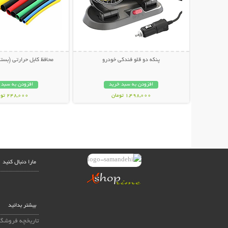
پنکه دو قلو فندکی خودرو
محافظ کابل حرارتی (بسته 100 عدد
افزودن به سبد خرید
افزودن به سبد 
1,498,000 تومان
248,000 تومان
مارا دنبال کنید
بیشتر بدانید
تاریخچه فروشگا