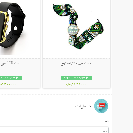
ساعت مچی دخترانه ترنج
ساعت LED طرح اپل واچ
افزودن به سبد خرید
افزودن به سبد 
348000 تومان
288000 تومان
نـــظرات
نام