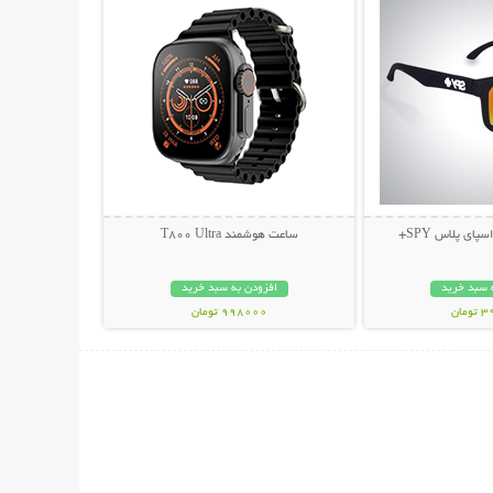
پای پلاس SPY+
ساعت هوشمند T800 Ultra
 سبد خرید
افزودن به سبد خرید
مان
998000 تومان