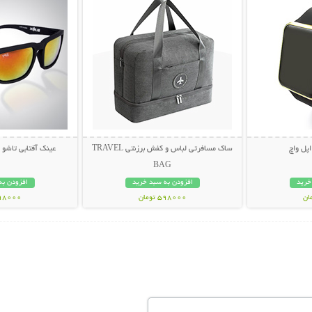
ساک مسافرتی لباس و کفش برزنتی TRAVEL
عینک آفتابی تاشو اس
BAG
خرید
افزودن به سبد خرید
افزودن به
598000 تومان
398000 تو