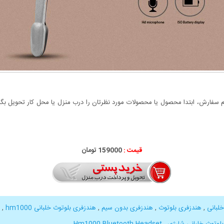
سفارش، ابتدا محصول یا محصولات مورد نظرتان را درب منزل یا محل کار تحویل بگیری
قیمت :
159000 تومان
لبانی
,
هندزفری بلوتوث
,
هندزفری بدون سیم
,
هندزفری بلوتوث خلبانی hm1000
,
لوتوث خلبانی شارژی
,
Hm1000 Bluetooth Headset
,