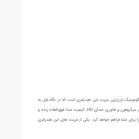
 کنار آن گذشت. طراحی زیبا و ارگونومیک بارزترین مزیت این هندزفری است که در نگاه اول به
چشم می آید. با قرارگیری راحت و سبک هندزفری در گوش ، هدست HM1000 خلبانی نویز و صدای باد در مکالمات حذف خواهد شد. با تعبیه دقیق میکروفون و فناوری صدای HD، کیفیت صدا فوق‌العاده زنده و
ای مدیریت تماس و موسیقی می باشد و امکان 6 ساعت مکالمه و 4 ساعت پخش موسیقی را برای شما فراهم خواهد کرد. یکی از مزیت های این هندزفری