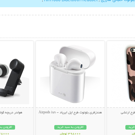
بیشتر
نمایش توضیحات بیشتر
نمایش توضی
طرح ارتشی
هندزفری بلوتوث طرح اپل ایرپاد - Airpods i7s
هولدر دریچه کولری مو
خرید
افزودن به سبد خرید
افزودن به
498000 تومان
128000 تو