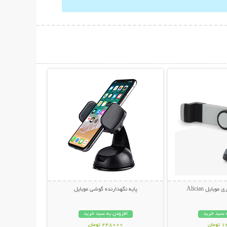
حات بیشتر
نمایش توضیحات بیشتر
بایل Alician
پایه نگهدارنده گوشی موبایل
 سبد خرید
افزودن به سبد خرید
مان
248000 تومان