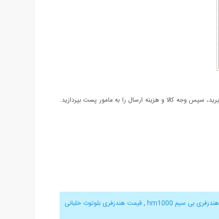
د، سپس وجه کالا و هزینه ارسال را به مامور پست بپردازید.
هندزفری بی سیم hm1000
,
قیمت هندزفری بلوتوث خلبانی