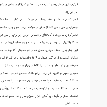
کار می‌رود:
تمیز کردن مبلمان و صندلی‌ها: با برس شیار، می‌توان پرزها و خر
جمع‌آوری موی حیوانات از فرش و موکت: برس مو و پرز، مخصو
تمیز کردن لباس‌ها و کت‌های زمستانی: برس زبر برای از بین ب
حفظ پاکیزگی پارچه‌های ظریف: برس نرم پارچه‌های ابریشمی و 
این ابزار برای خانه، خودرو، محل کار و هر محیطی که نیاز به ج
مزایای استفاده از پرزگیر حیوانات ۴ کاره:استفاده از پرزگیر ۴ کاره مزایای متعددی دارد که آن را به انتخابی هوشمندانه برای صاحبان حیوانات خانگی تبدیل می‌کند:
صرفه‌جویی در زمان و انرژی: با داشتن چهار برس در یک ابزار، 
تمیزی عمیق و دقیق: هر برس برای هدف خاصی طراحی شده و با
حفظ کیفیت و سلامت پارچه‌ها: برس نرم مخصوص پارچه‌های حس
سهولت استفاده: طراحی ارگونومیک و سبک، استفاده از پرزگیر را 
قابلیت حمل و نگهداری آسان: ابزار جمع‌وجور و کم حجم است و 
سخن آخر: