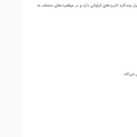
، امکان تمیزکاری جامع و بدون نیاز به چندین وسیله جداگانه را فراهم می‌کند.کاربردهای پرزگیر حیوانات ۴ کاره:این ابزار چندکاره کاربردهای فراوانی دارد و در موقعیت‌های مختلف به