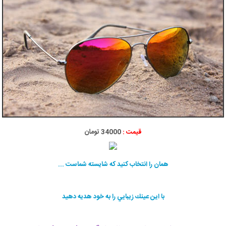
قیمت :
34000 تومان
همان را انتخاب كنيد كه شايسته شماست ...
با اين عينك زيبایي را به خود هديه دهيد