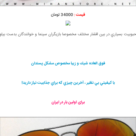
قیمت :
34000 تومان
فوق العاده شيك و زيبا مخصوص مشكل پسندان
با كيفيتي بي نظير ، آخرين چيزي كه براي جذابيت نياز داريد!
برای اولین بار در ایران