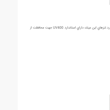
عينك مذكور به دليل طراحي بسيار زيبا و مدرن توانسته است محبوبيت بسياري در بين اقشار مختلف مخصوصا بازیگران سینما و خوانندگان بدست بياورد.لنزهاي اين عينك داراي استاندارد UV400 جهت محافظت از