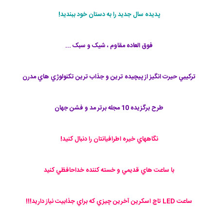
پدیده سال جدید را به دستان خود ببندید!
فوق العاده مقاوم ، شیک و سبک ...
تركيبي حيرت انگيز از پيچيده ترين و جذاب ترين تكنولوژي هاي مدرن
طرح برگزيده 10 مجله برتر مد و فشن جهان
نگاههاي خيره اطرافيانتان را دنبال كنيد!
با ساعت هاي قديمي و خسته كننده خداحافظي كنيد
ساعت LED تاچ اسکرین آخرين چيزي كه براي جذابيت نياز داريد!!!