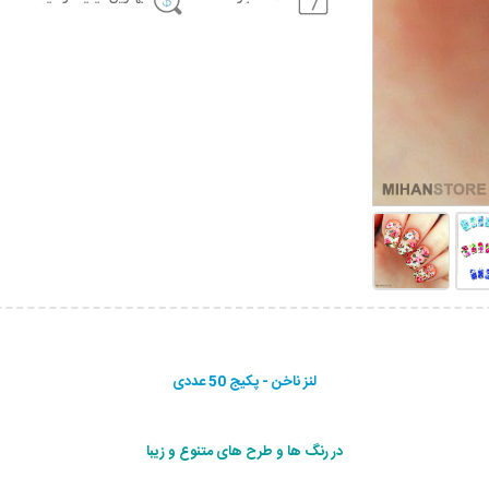
لنز ناخن - پکیج 50 عددی
در رنگ ها و طرح های متنوع و زیبا