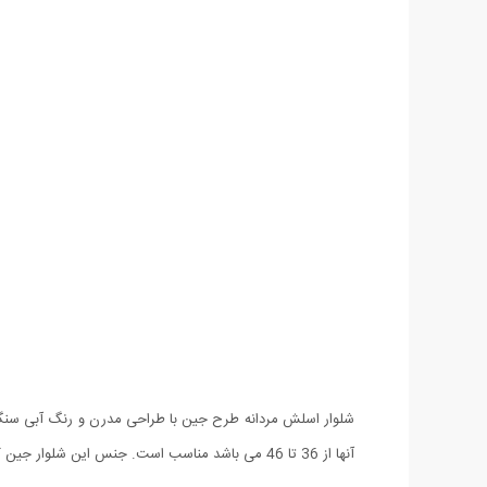
شلوار اسلش مردانه طرح جين با طراحی مدرن و رنگ آبی سنگ شو
آنها از 36 تا 46 می باشد مناسب است. جنس این شلوار جین کشی درجه یک بوده و از این رو هنگام پوشیدن آن احساس راحتی کامل خواهید داشت. طراحی این شلوار به صورت اسلیم فیت (اندامی) می باشد.