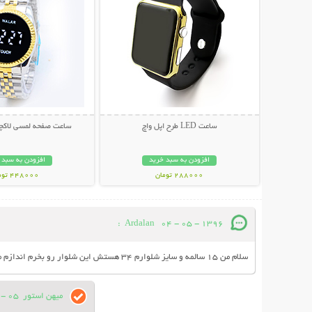
ساعت LED طرح اپل واچ
ساعت صفحه لمسی لاکچری AR
افزودن به سبد خرید
افزودن به سبد 
288000 تومان
448000 تومان
:
Ardalan
04 - 05 - 1396
سلام من ۱۵ سالمه و سایز شلوارم ۳۴ هستش این شلوار رو بخرم اندازم میشه یا اگه بشه گشاد که نمیشه و اندامی تقریبا‌تنگ میشه؟
میهن استور
05 - 05 - 1396