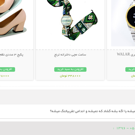
WAL
ساعت مچی دخترانه ترنج
پکیج 3 عددی نظم دهنده تاشو کفش
خرید
افزودن به سبد خرید
افزودن به
348000 تومان
348000 تو
: