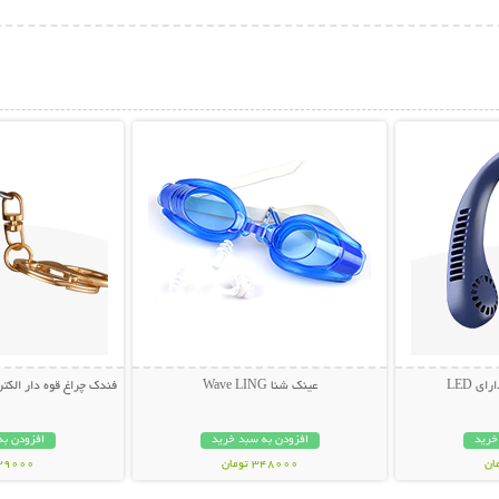
بیشتر
نمایش توضیحات بیشتر
نمایش توضی
ی LED
عینک شنا Wave LING
فندک چراغ قوه دار الکتر
خرید
افزودن به سبد خرید
افزودن به
348000 تومان
339000 تو