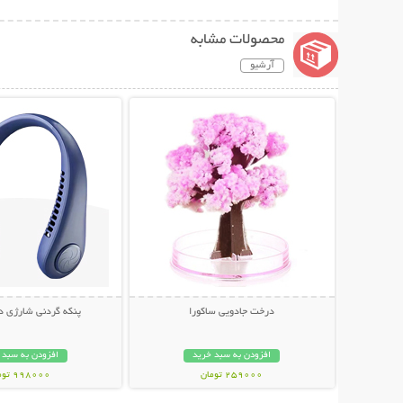
محصولات مشابه
آرشیو
نمایش توضیحات بیشتر
نمایش توضیحات 
درخت جادویی ساکورا
پنکه گردنی شارژی دارا
افزودن به سبد خرید
افزودن به سبد 
259000 تومان
998000 تومان