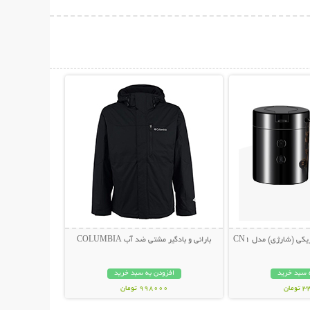
حات بیشتر
نمایش توضیحات بیشتر
یکی (شارژی) مدل CN1
بارانی و بادگیر مشتی ضد آب COLUMBIA
 سبد خرید
افزودن به سبد خرید
مان
998000 تومان