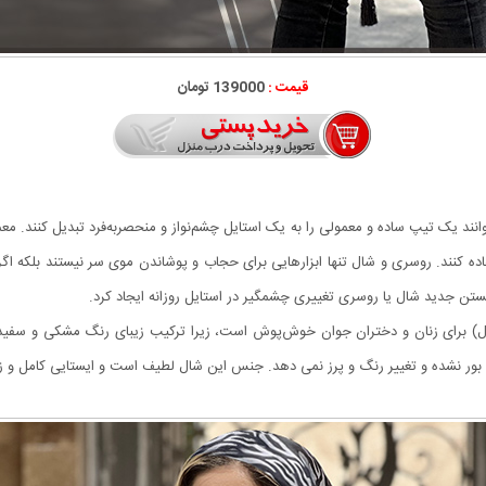
قیمت :
139000 تومان
 یک تیپ ساده و معمولی را به یک استایل چشم‌نواز و منحصربه‌فرد تبدیل کنند. معمول
اده کنند. روسری و شال تنها ابزارهایی برای حجاب و پوشاندن موی سر نیستند بلکه اگ
تن جدید شال یا روسری تغییری چشمگیر در استایل روزانه ایجاد کرد.
ا که (ترند سال) برای زنان و دختران جوان خوش‌پوش است، زیرا ترکیب زیبای رنگ مشکی و 
بور نشده و تغییر رنگ و پرز نمی دهد. جنس این شال لطیف است و ایستایی کامل و زیب