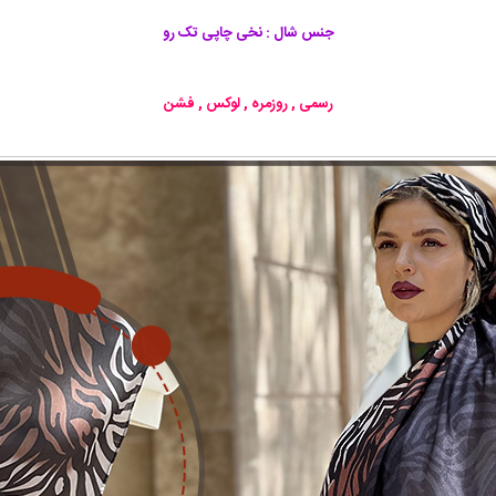
جنس شال : نخی چاپی تک رو
رسمی , روزمره , لوکس , فشن