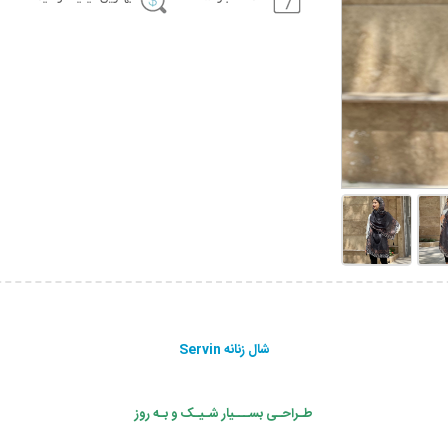
شال زنانه Servin
طـراحـی بســـیار شـیـک و بـه روز