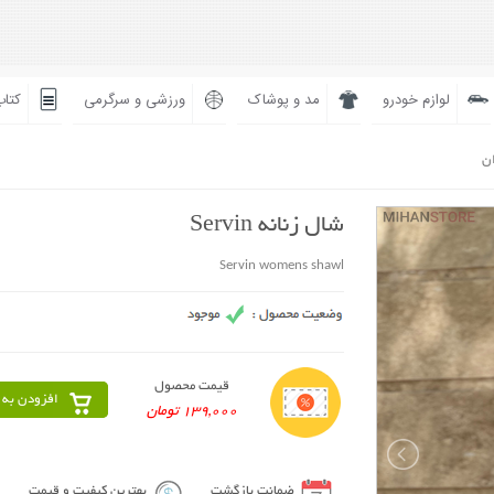
لوازم خودرو
مد و پوشاک
ورزشی و سرگرمی
کتاب
ان
شال زنانه Servin
Servin womens shawl
قیمت محصول
افزودن به 
139,000 تومان
ضمانت بازگشت
بهترین کیفیت و قیمت