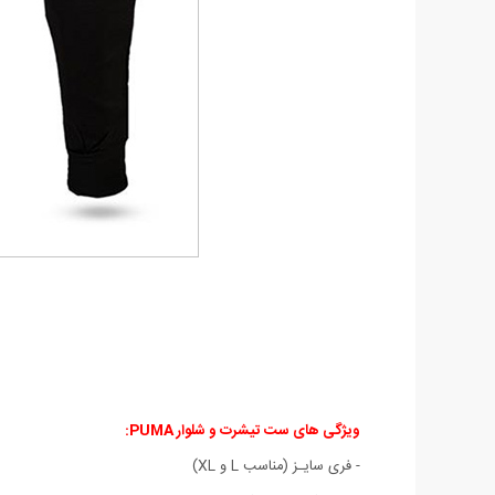
ویژگی های ست تیشرت و شلوار PUMA
:
- فری سایـز (مناسب L و XL)