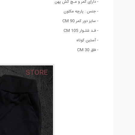
- دارای کمر و مـچ کش پهن
- جنس : پارچه مکلون
- سایز دور کمر 90 CM
- قـد شلـوار 105 CM
- آستین کوتاه
- فاق 30 CM